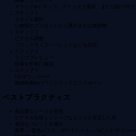
画像アップロード
ドラッグ&ドロップ、クリックで選択、または貼り付け
ステップ
2
スタイル選択
12種類のプリセットから選択または微調整
ステップ
3
ピクセル調整
ブロックサイズ・パレットなどを設定
ステップ
4
ライブプレビュー
効果を即座に確認
ステップ
5
HDダウンロード
商用利用向けワンクリックエクスポート
ベストプラクティス
高品質なソースを使用
ピクセル化後もシャープなエッジと安定した色
適切なパレットを選択
風景 → 暖色レトロ；ポートレート → 8ビット/サイバ